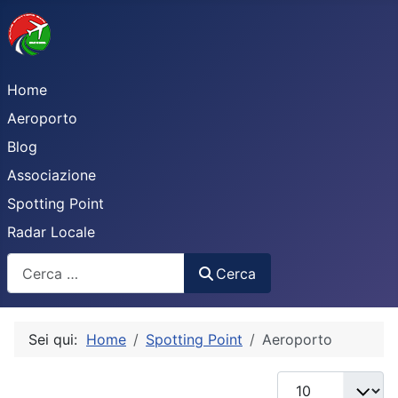
Home
Aeroporto
Blog
Associazione
Spotting Point
Radar Locale
Cerca
Cerca
Sei qui:
Home
Spotting Point
Aeroporto
Visualizza #