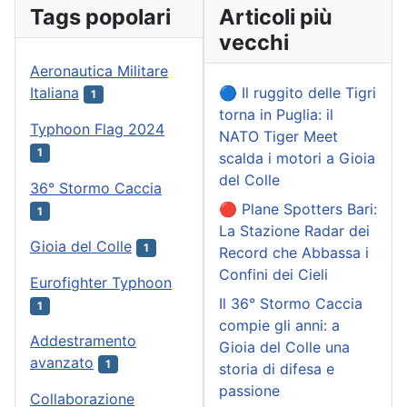
Tags popolari
Articoli più
vecchi
Aeronautica Militare
Italiana
🔵 Il ruggito delle Tigri
1
torna in Puglia: il
Typhoon Flag 2024
NATO Tiger Meet
1
scalda i motori a Gioia
del Colle
36° Stormo Caccia
🔴 Plane Spotters Bari:
1
La Stazione Radar dei
Gioia del Colle
1
Record che Abbassa i
Confini dei Cieli
Eurofighter Typhoon
Il 36° Stormo Caccia
1
compie gli anni: a
Addestramento
Gioia del Colle una
avanzato
1
storia di difesa e
passione
Collaborazione